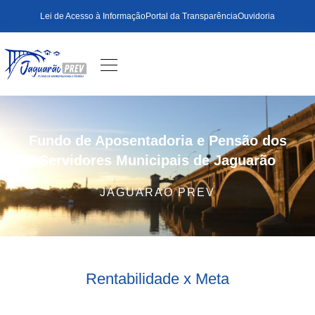
Lei de Acesso à Informação
Portal da Transparência
Ouvidoria
Fundo de Aposentadoria e Pensão dos
Servidores Municipais de Jaguarão
JAGUARAO PREV
Rentabilidade x Meta