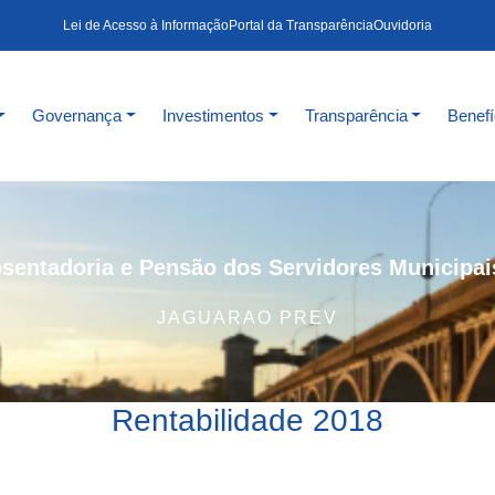
Lei de Acesso à Informação
Portal da Transparência
Ouvidoria
Governança
Investimentos
Transparência
Benefí
sentadoria e Pensão dos Servidores Municipai
JAGUARAO PREV
Rentabilidade 2018