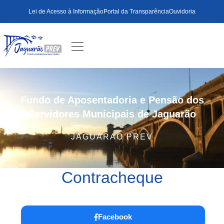
Lei de Acesso à Informação
Portal da Transparência
Ouvidoria
Fundo de Aposentadoria e Pensão dos
Servidores Municipais de Jaguarão
JAGUARAO PREV
Contracheque
Facebook