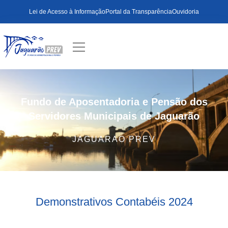
Lei de Acesso à Informação
Portal da Transparência
Ouvidoria
Fundo de Aposentadoria e Pensão dos
Servidores Municipais de Jaguarão
JAGUARAO PREV
Demonstrativos Contabéis 2024