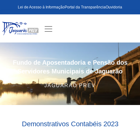
Lei de Acesso à Informação
Portal da Transparência
Ouvidoria
Fundo de Aposentadoria e Pensão dos
Servidores Municipais de Jaguarão
JAGUARAO PREV
Demonstrativos Contabéis 2023