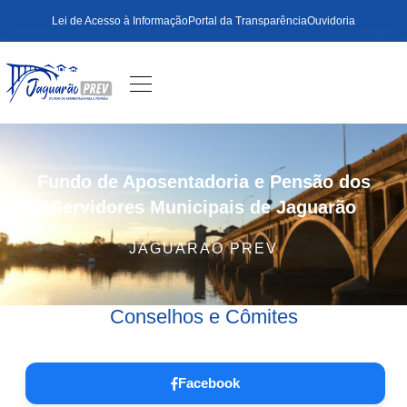
Lei de Acesso à Informação
Portal da Transparência
Ouvidoria
Fundo de Aposentadoria e Pensão dos
Servidores Municipais de Jaguarão
JAGUARAO PREV
Conselhos e Cômites
Facebook