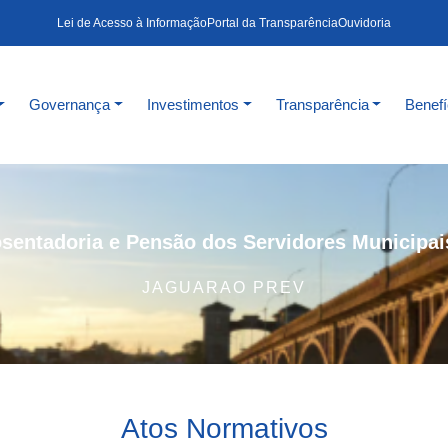
Lei de Acesso à Informação
Portal da Transparência
Ouvidoria
Governança
Investimentos
Transparência
Benefí
sentadoria e Pensão dos Servidores Municipai
JAGUARAO PREV
Atos Normativos