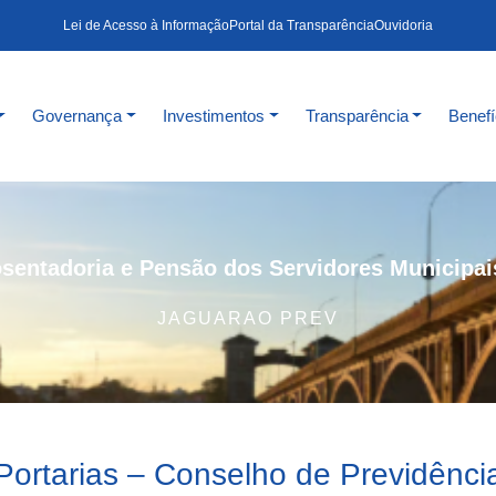
Lei de Acesso à Informação
Portal da Transparência
Ouvidoria
Governança
Investimentos
Transparência
Benefí
sentadoria e Pensão dos Servidores Municipai
JAGUARAO PREV
Portarias – Conselho de Previdênci