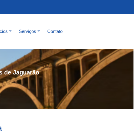
cios
Serviços
Contato
s de Jaguarão
a